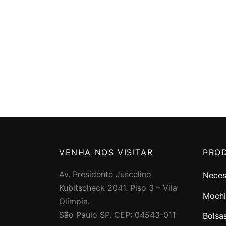
VENHA NOS VISITAR
PRO
Av. Presidente Juscelino
Neces
Kubitscheck 2041. Piso 3 – Vila
Mochi
Olímpia.
São Paulo SP. CEP: 04543-011
Bolsa