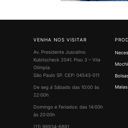
VENHA NOS VISITAR
PRO
Av. Presidente Juscelino
Neces
Kubitscheck 2041. Piso 3 – Vila
Mochi
Olímpia.
São Paulo SP. CEP: 04543-011
Bolsa
Malas
De seg á Sábado das 10:00 às
22:00h
Domingo e Feriados: das 14:00h
às 20:00h
(11) 98934-6881