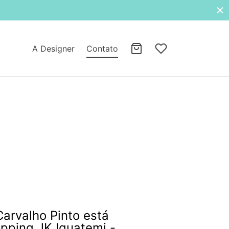
A Designer
Contato
Carvalho Pinto está
opping JK Iguatemi -