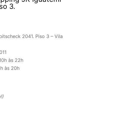
so 3.
bitscheck 2041. Piso 3 – Vila
011
10h às 22h
4h às 20h
!)