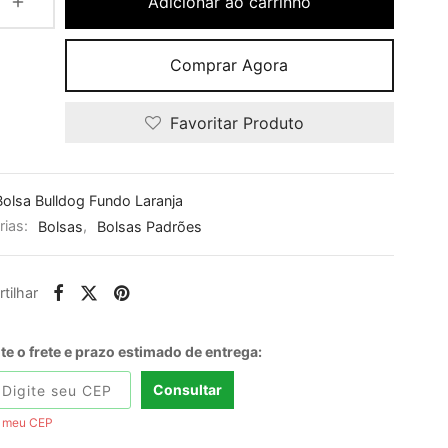
Adicionar ao carrinho
Comprar Agora
Favoritar Produto
Bolsa Bulldog Fundo Laranja
rias:
Bolsas
,
Bolsas Padrões
tilhar
e o frete e prazo estimado de entrega:
Consultar
i meu CEP