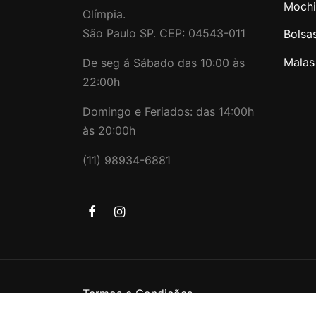
Mochi
Olímpia.
São Paulo SP. CEP: 04543-011
Bolsa
Malas
De seg á Sábado das 10:00 às
22:00h
Domingo e Feriados: das 14:00h
às 20:00h
(11) 98934-6881
Termos e Condições