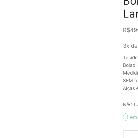
Bo
La
R$
49
3x de
Tecido
Bolso 
Medida
SEM fo
Alças 
NÃO L
1 em