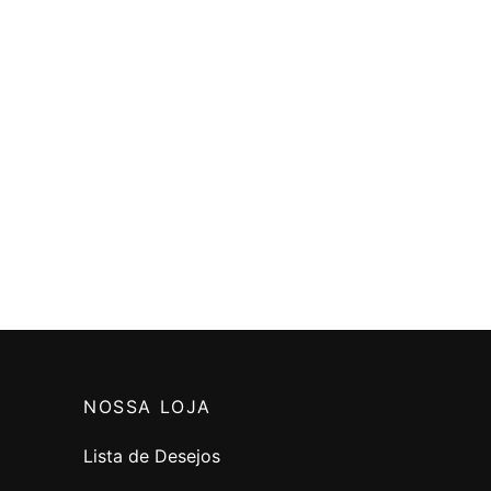
Bolsa Schitzu Inverno
Camuflada
33
3x de
R$
166.33
R$
499.00
sem juros
Adicionar ao carrinho
NOSSA LOJA
Lista de Desejos