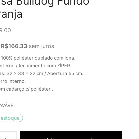
lsa Bulldog Fundo
ranja
9.00
R$
166.33
sem juros
 100% poliéster dublado com lona.
interno / fechamento com ZÍPER.
s: 32 x 33 x 22 cm / Abertura 55 cm.
rro interno.
em cadarço c/ poliéster .
AVÁVEL
 estoque