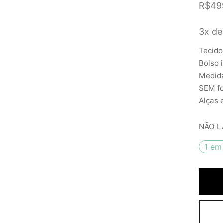
R$
49
3x de
Tecido
Bolso 
Medida
SEM fo
Alças 
NÃO L
1 em