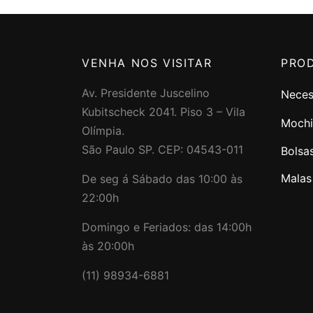
VENHA NOS VISITAR
PRO
Av. Presidente Juscelino
Neces
Kubitscheck 2041. Piso 3 – Vila
Mochi
Olímpia.
São Paulo SP. CEP: 04543-011
Bolsa
Malas
De seg á Sábado das 10:00 às
22:00h
Domingo e Feriados: das 14:00h
às 20:00h
(11) 98934-6881