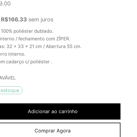
9.00
R$
166.33
sem juros
 100% poliéster dublado.
interno / fechamento com ZÍPER.
s: 32 x 33 x 21 cm / Abertura 55 cm.
rro interno.
em cadarço c/ poliéster .
AVÁVEL
 estoque
Adicionar ao carrinho
Comprar Agora