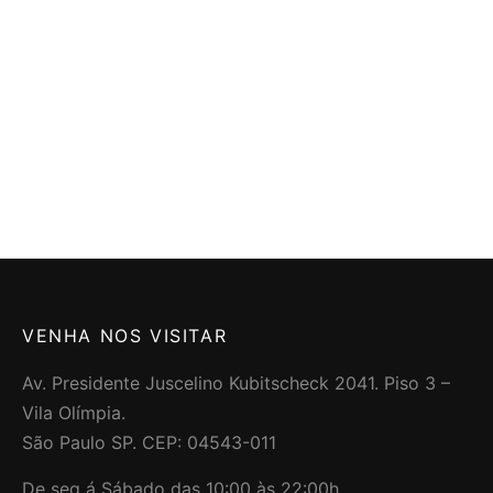
Mala Weekend
Mala Weekend
Listrada Bege
Cerejas Marinho
R$
829.00
R$
829.00
3x de
R$
276.33
3x de
R$
276.33
sem juros
sem juros
VENHA NOS VISITAR
Av. Presidente Juscelino Kubitscheck 2041. Piso 3 –
Vila Olímpia.
São Paulo SP. CEP: 04543-011
De seg á Sábado das 10:00 às 22:00h