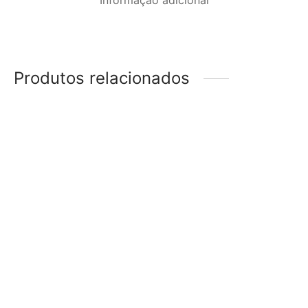
Informação adicional
Produtos relacionados
Mala Weekend Picolés
Mala Weekend Floral