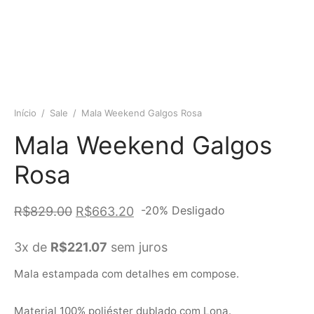
Início
/
Sale
/
Mala Weekend Galgos Rosa
Mala Weekend Galgos
Rosa
O preço
O preço
-
20
%
Desligado
R$
829.00
R$
663.20
original
atual é:
3x de
R$
221.07
sem juros
era:
R$663.20.
R$829.00.
Mala estampada com detalhes em compose.
Material 100% poliéster dublado com Lona.