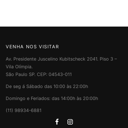
sem juros
sem juros
VENHA NOS VISITAR
Av. Presidente Juscelino Kubitscheck 2041. Piso 3 –
Vila Olímpia.
São Paulo SP. CEP: 04543-011
De seg á Sábado das 10:00 às 22:00h
Domingo e Feriados: das 14:00h às 20:00h
(11) 98934-6881