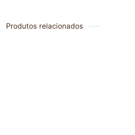
Produtos relacionados
Necessaire G Listrada
Necessaire P Onça
Lilás e Bege
Bege