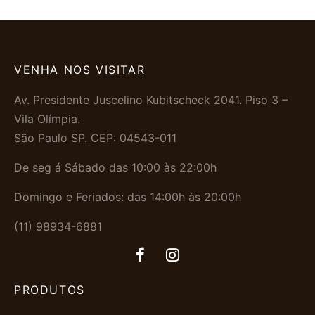
VENHA NOS VISITAR
Av. Presidente Juscelino Kubitscheck 2041. Piso 3 –
Vila Olímpia.
São Paulo SP. CEP: 04543-011
De seg á Sábado das 10:00 às 22:00h
Domingo e Feriados: das 14:00h às 20:00h
(11) 98934-6881
PRODUTOS