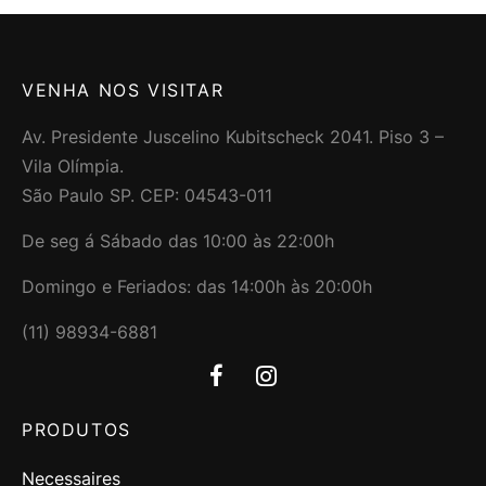
VENHA NOS VISITAR
Av. Presidente Juscelino Kubitscheck 2041. Piso 3 –
Vila Olímpia.
São Paulo SP. CEP: 04543-011
De seg á Sábado das 10:00 às 22:00h
Domingo e Feriados: das 14:00h às 20:00h
(11) 98934-6881
PRODUTOS
Necessaires