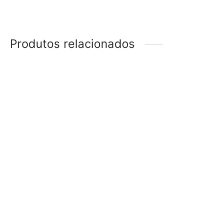
Produtos relacionados
Necessaire Frasqueira
Necessaire Frasqueira
Listrada Amarela
Listrada Vermelha