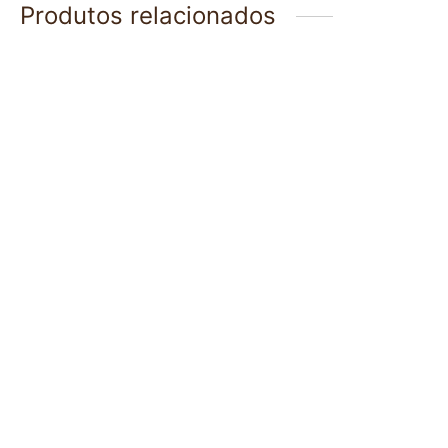
Produtos relacionados
Necessaire G Listrada
Necessaire G Branca
Diagonal Marinho
Olho Grego Azul
R$
289.00
R$
289.00
3x de
R$
96.33
sem juros
3x de
R$
96.33
sem juros