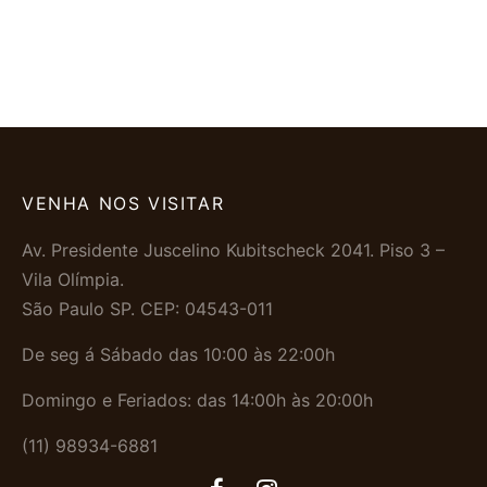
3x de
R$
179.67
sem juros
3x de
R$
153.00
sem juros
VENHA NOS VISITAR
Av. Presidente Juscelino Kubitscheck 2041. Piso 3 –
Vila Olímpia.
São Paulo SP. CEP: 04543-011
De seg á Sábado das 10:00 às 22:00h
Domingo e Feriados: das 14:00h às 20:00h
(11) 98934-6881