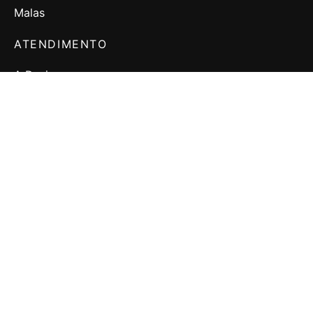
Malas
ATENDIMENTO
A Designer
Fale Conosco
Política de Troca e Devolução
Política de Privacidade
NOSSA LOJA
Lista de Desejos
Acompanhe seu Pedido
Checkout
Minha Conta