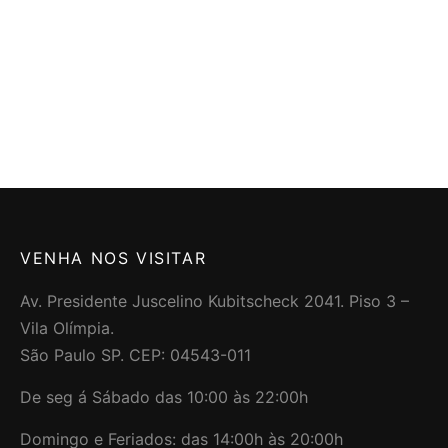
VENHA NOS VISITAR
Av. Presidente Juscelino Kubitscheck 2041. Piso 3 –
Vila Olímpia.
São Paulo SP. CEP: 04543-011
De seg á Sábado das 10:00 às 22:00h
Domingo e Feriados: das 14:00h às 20:00h