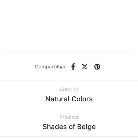
Kit Organizador Floral
Azul Marinho
Kit Organizador
Listrado Rosa e Cru
R$
479.00
R$
479.00
3x de
R$
159.67
sem juros
3x de
R$
159.67
sem juros
Compartilhar
Anterior
Natural Colors
Próximo
Shades of Beige