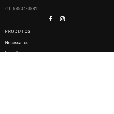
(11) 98934-6881
PRODUTOS
Necessaires
Mochilas
Bolsas
Malas
ATENDIMENTO
A Designer
Fale Conosco