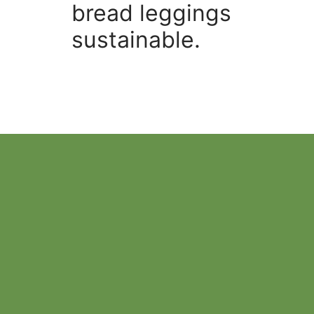
bread leggings
sustainable.
Mustache poutine chillwa
cloud bread leggings