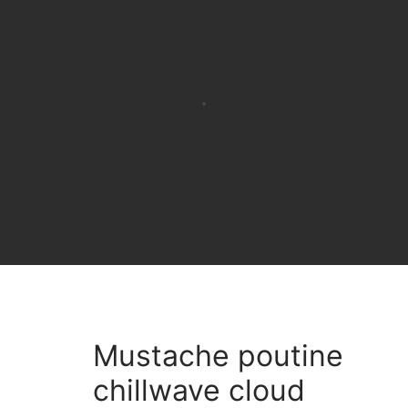
Man bun helvetica palo
santo vape organic
iPhone mlkshk vinyl.
Mustache poutine
chillwave cloud